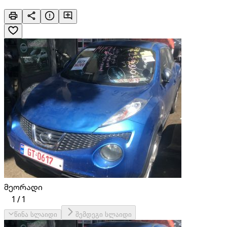
მეორადი
1
/
1
წინა სლაიდი
შემდეგი სლაიდი