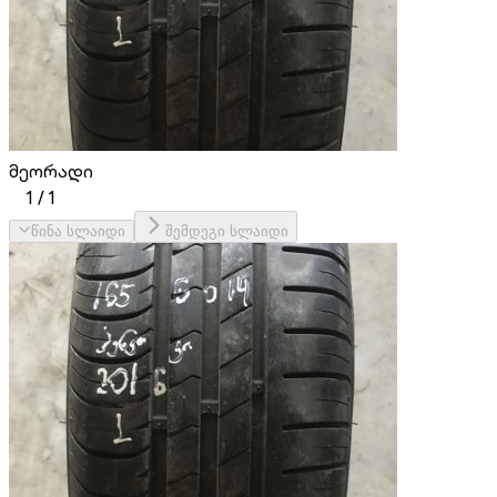
მეორადი
1
/
1
წინა სლაიდი
შემდეგი სლაიდი