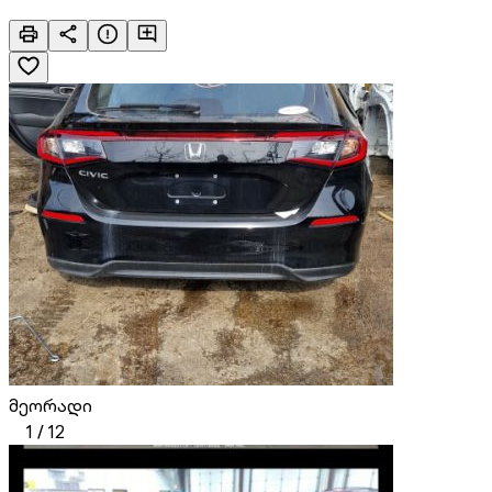
მეორადი
1
/
12