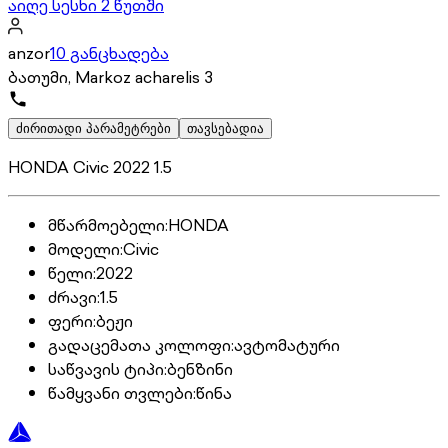
აიღე სესხი 2 წუთში
anzor
10 განცხადება
ბათუმი, Markoz acharelis 3
ძირითადი პარამეტრები
თავსებადია
HONDA Civic 2022 1.5
მწარმოებელი
:
HONDA
მოდელი
:
Civic
წელი
:
2022
ძრავი
:
1.5
ფერი
:
ბეჟი
გადაცემათა კოლოფი
:
ავტომატური
საწვავის ტიპი
:
ბენზინი
წამყვანი თვლები
:
წინა