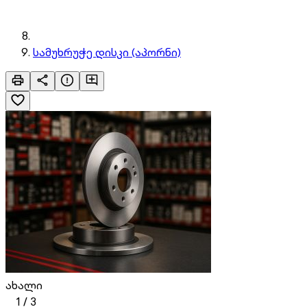
სამუხრუჭე დისკი (აპორნი)
ახალი
1
/
3