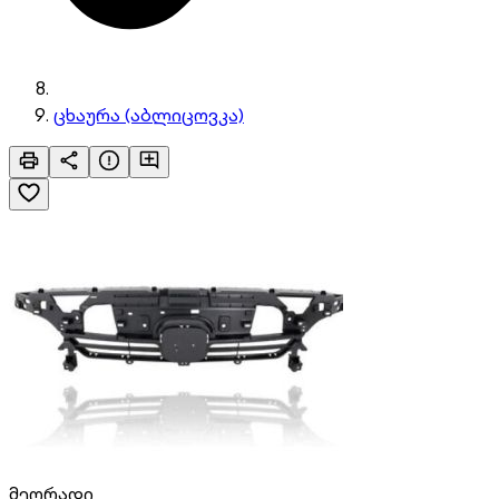
ცხაურა (აბლიცოვკა)
მეორადი