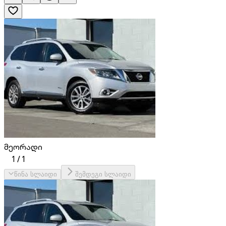
მეორადი
1
/
1
წინა სლაიდი
შემდეგი სლაიდი