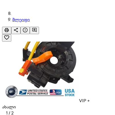
შლეიფი
VIP +
ახალი
1
/
2