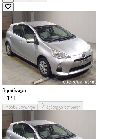
მეორადი
1
/
1
წინა სლაიდი
შემდეგი სლაიდი