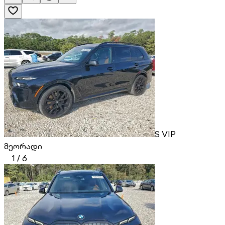
S VIP
მეორადი
1
/
6