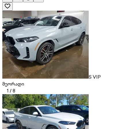
S VIP
მეორადი
1
/
8